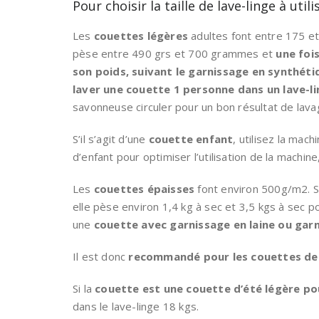
Pour choisir la taille de lave-linge à util
Les
couettes légères
adultes font
entre 175 e
pèse entre 490 grs et 700 grammes et
une fois
son poids, suivant le garnissage en synthéti
laver une couette 1 personne dans un lave-li
savonneuse circuler pour un bon résultat de lava
S’il s’agit d’une
couette enfant
, utilisez la mach
d’enfant pour optimiser l’utilisation de la machin
Les
couettes épaisses
font environ 500g/m2. S
elle pèse environ 1,4 kg à sec et 3,5 kgs à sec 
une
couette avec garnissage en laine ou gar
Il est donc
recommandé pour les couettes deux
Si la
couette est une couette d’été légère po
dans le lave-linge 18 kgs.