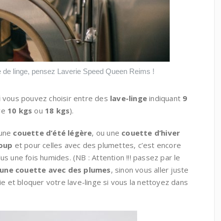
ée de linge, pensez Laverie Speed Queen Reims !
i
vous pouvez choisir entre des
lave-linge
indiquant
9
re
10 kgs
ou
18 kgs
).
 une
couette d’été légère
, ou une
couette d’hiver
coup
et pour celles avec des plumettes, c’est encore
s une fois humides. (NB : Attention !!! passez par le
une couette avec des plumes
, sinon vous aller juste
rie et bloquer votre lave-linge si vous la nettoyez dans