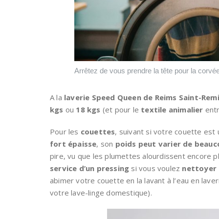
Arrêtez de vous prendre la tête pour la corv
A la
laverie Speed Queen de Reims Saint-Rem
kgs
ou
18 kgs
(et pour le
textile animalier
ent
Pour les
couettes
, suivant si votre couette est
fort épaisse
, son
poids peut varier de beau
pire, vu que les plumettes alourdissent encore plu
service d’un pressing
si vous voulez
nettoyer 
abimer votre couette en la lavant à l’eau en lave
votre lave-linge domestique).